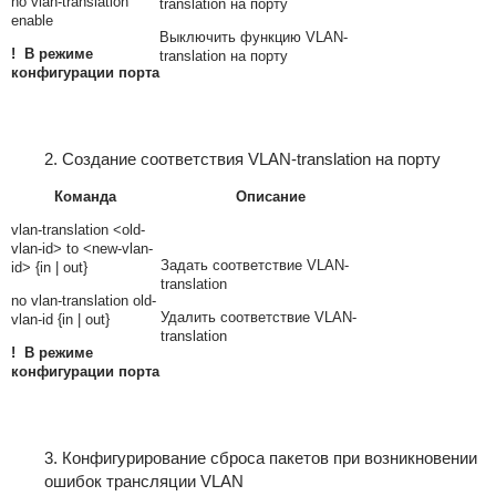
no vlan-translation
translation на порту
enable
Выключить функцию VLAN-
! В режиме
translation на порту
конфигурации порта
2. Создание соответствия VLAN-translation на порту
Команда
Описание
vlan-translation <old-
vlan-id> to <new-vlan-
Задать соответствие VLAN-
id> {in | out}
translation
no vlan-translation old-
Удалить соответствие VLAN-
vlan-id {in | out}
translation
! В режиме
конфигурации порта
3. Конфигурирование сброса пакетов при возникновении
ошибок трансляции VLAN