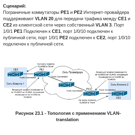
Сценарий:
Пограничные коммутаторы
PE1
и
PE2
Интернет-провайдера
поддерживают
VLAN 20
для передачи трафика между
CE1
и
CE2
из клиентской сети через собственный
VLAN 3
. Порт
1/0/1
PE1
Подключен к
CE1
, порт 1/0/10 подключен к
публичной сети, порт 1/0/1
PE2
подключен к
CE2
, порт 1/0/10
подключен к публичной сети.
Рисунок 23.1 - Топология с применением VLAN-
translation