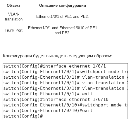
Объект
Описание конфигурации
VLAN-
Ethernet1/0/1 of PE1 and PE2.
translation
Ethernet1/0/1 and Ethernet1/0/10 of PE1
Trunk Port
and PE2.
Конфигурация будет выглядеть следующим образом:
switch(Config)#interface ethernet 1/0/1

switch(Config-Ethernet1/0/1)#switchport mode trun
switch(Config-Ethernet1/0/1)# vlan-translation en
switch(Config-Ethernet1/0/1)# vlan-translation 20
switch(Config-Ethernet1/0/1)# vlan-translation 3 
switch(Config-Ethernet1/0/1)# exit

switch(Config)#interface ethernet 1/0/10

switch(Config-Ethernet1/0/10)#switchport mode tru
switch(Config-Ethernet1/0/10)#exit

switch(Config)#