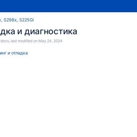
Skip
Go
, S298x, S225Gi
to
to
адка и диагностика
end
start
of
of
-docs
, last modified on
May 24, 2024
banner
banner
инг и отладка