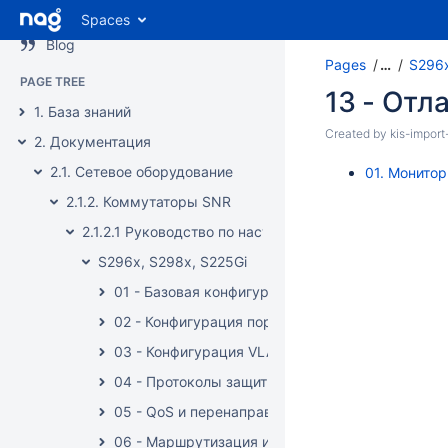
Skip
Pages
Spaces
to
Blog
content
Pages
…
S296x
Skip
PAGE TREE
to
13 - Отл
breadcrumbs
1. База знаний
Skip
Skip
Created by
kis-import
2. Документация
to
to
header
2.1. Сетевое оборудование
Go
01. Монитор
end
menu
to
of
2.1.2. Коммутаторы SNR
Skip
start
metadata
to
2.1.2.1 Руководство по настройке
of
action
metadata
S296x, S298x, S225Gi
menu
Skip
01 - Базовая конфигурация
to
02 - Конфигурация порта
quick
search
03 - Конфигурация VLAN и MAC
04 - Протоколы защиты от петель
05 - QoS и перенаправление потоков
06 - Маршрутизация и ARP, ND